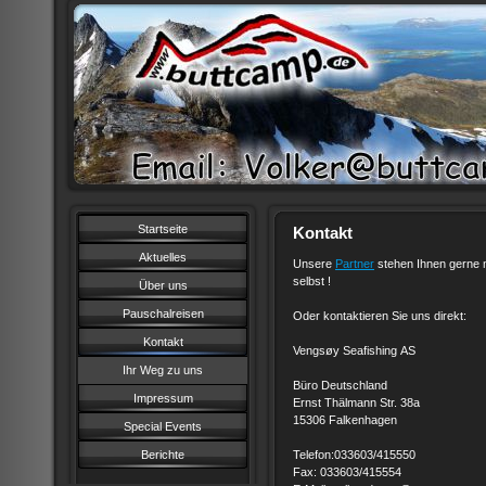
Startseite
Kontakt
Aktuelles
Unsere
Partner
stehen Ihnen gerne m
selbst !
Über uns
Pauschalreisen
Oder kontaktieren Sie uns direkt:
Kontakt
Vengsøy Seafishing AS
Ihr Weg zu uns
Büro Deutschland
Impressum
Ernst Thälmann Str. 38a
15306 Falkenhagen
Special Events
Berichte
Telefon:
033603/415550
Fax: 033603/415554